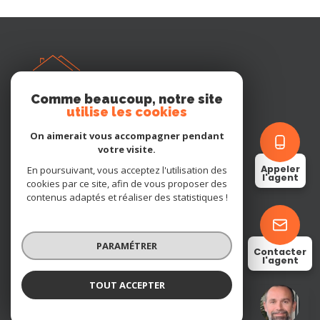
Comme beaucoup, notre site
utilise les cookies
BOISSON IMMOBILIER
On aimerait vous accompagner pendant
votre visite.
05 45 82 84 80
Appeler
En poursuivant, vous acceptez l'utilisation des
cognac@boissonimmobilier.fr
l'agent
cookies par ce site, afin de vous proposer des
4 Rue Henri Fichon
contenus adaptés et réaliser des statistiques !
16100 Cognac
PARAMÉTRER
Contacter
Restons connectés
l'agent
TOUT ACCEPTER
Vincent BOISSON
Négociateur