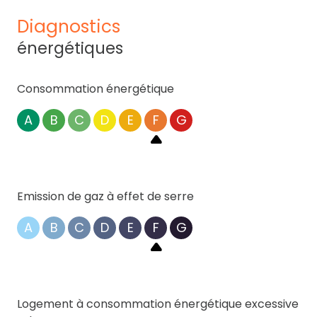
diagnostics
énergétiques
Consommation énergétique
A
B
C
D
E
F
G
Emission de gaz à effet de serre
A
B
C
D
E
F
G
Logement à consommation énergétique excessive