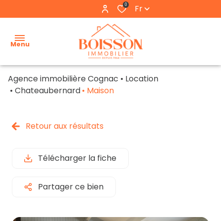
0
Fr
Menu
Agence immobilière Cognac
Location
accueil
Chateaubernard
Maison
estimation
Retour aux résultats
nos
biens
Télécharger la fiche
nos
locations
Partager ce bien
l'agence