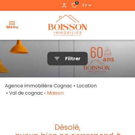
0
Fr
Menu
accueil
Filtrer
estimation
nos
Agence immobilière Cognac
Location
biens
Val de cognac
Maison
nos
locations
l'agence
désolé,