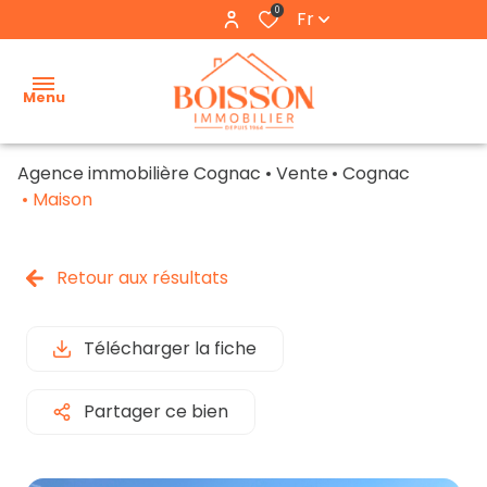
0
Fr
Menu
Agence immobilière Cognac
Vente
Cognac
accueil
Maison
estimation
Retour aux résultats
nos
biens
Télécharger la fiche
nos
locations
Partager ce bien
l'agence