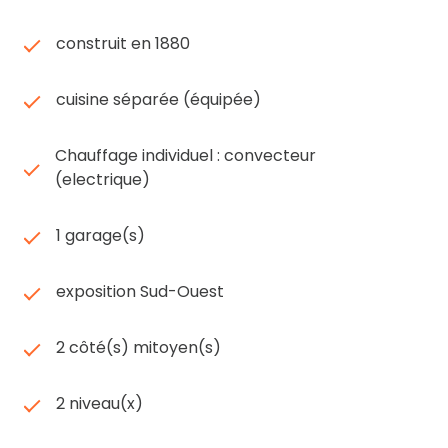
indépendante depuis 1964 à COGNAC
construit en 1880
Les informations sur les risques auxquels ce bien
est exposé sont disponibles sur le site
Géorisques
cuisine séparée (équipée)
Chauffage individuel : convecteur
(electrique)
1 garage(s)
exposition Sud-Ouest
2 côté(s) mitoyen(s)
2 niveau(x)