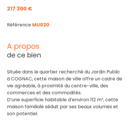
217 300 €
Référence
MU020
a propos
de ce bien
Située dans le quartier recherché du Jardin Public
à COGNAC, cette maison de ville offre un cadre de
vie agréable, à proximité du centre-ville, des
commerces et des commodités.
D’une superficie habitable d’environ 112 m², cette
maison familiale séduit par ses beaux volumes et
son potentiel.
Au rez-de-chaussée, vous découvrirez une entrée
desservant
un salon
lumineux de 20 m²,
une salle