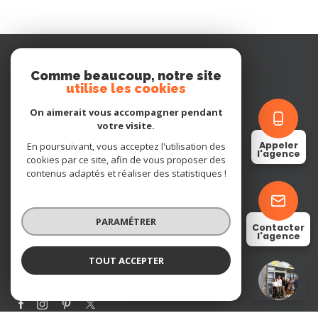
Comme beaucoup, notre site
utilise les cookies
On aimerait vous accompagner pendant
votre visite.
BOISSON IMMOBILIER
Appeler
En poursuivant, vous acceptez l'utilisation des
l'agence
cookies par ce site, afin de vous proposer des
05 45 82 84 80
contenus adaptés et réaliser des statistiques !
cognac@boissonimmobilier.fr
4 Rue Henri Fichon
16100 Cognac
PARAMÉTRER
Contacter
l'agence
TOUT ACCEPTER
Restons connectés
BOISSON IMMOBILIER
Agence