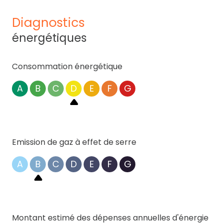
diagnostics
énergétiques
Consommation énergétique
A
B
C
D
E
F
G
Emission de gaz à effet de serre
A
B
C
D
E
F
G
Montant estimé des dépenses annuelles d'énergie