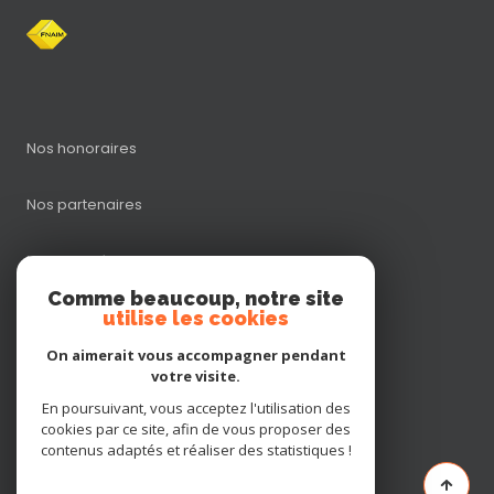
Nos honoraires
Nos partenaires
Mentions légales
Comme beaucoup, notre site
utilise les cookies
Admin
On aimerait vous accompagner pendant
Politique RGPD
votre visite.
En poursuivant, vous acceptez l'utilisation des
cookies par ce site, afin de vous proposer des
Cookies
contenus adaptés et réaliser des statistiques !