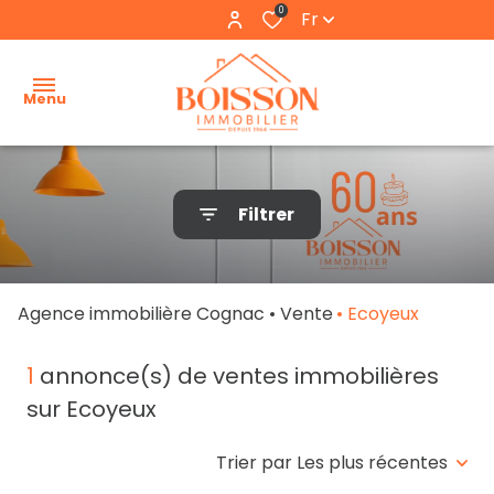
0
Fr
Menu
accueil
Filtrer
estimation
nos
Agence immobilière Cognac
Vente
Ecoyeux
biens
nos
1
annonce(s) de ventes immobilières
locations
sur Ecoyeux
l'agence
Trier par Les plus récentes