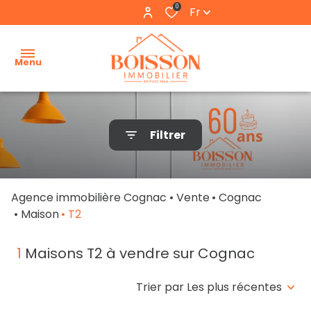
0
Fr
Menu
accueil
Filtrer
estimation
nos
Agence immobilière Cognac
Vente
Cognac
biens
Maison
T2
nos
1
Maisons T2 à vendre sur Cognac
locations
l'agence
Trier par Les plus récentes