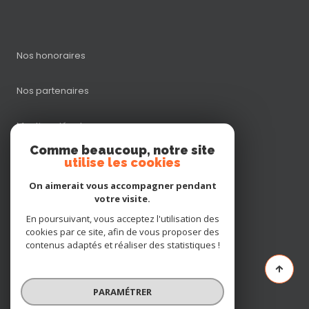
Nos honoraires
Nos partenaires
Mentions légales
Comme beaucoup, notre site
utilise les cookies
Admin
On aimerait vous accompagner pendant
Politique RGPD
votre visite.
En poursuivant, vous acceptez l'utilisation des
cookies par ce site, afin de vous proposer des
Cookies
contenus adaptés et réaliser des statistiques !
© 2026 | Tous droits réservés
PARAMÉTRER