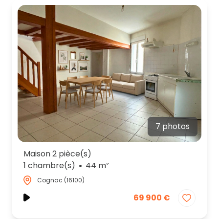
partenaires
contactez-
nous
7 photos
Maison 2 pièce(s)
1 chambre(s)
44 m²
Cognac (16100)
69 900 €