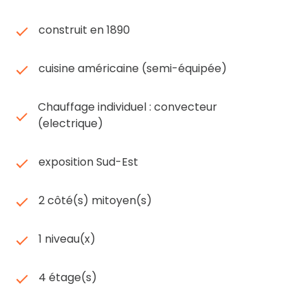
Cet appartement bénéficie d’un emplacement
construit en 1890
privilégié dans un environnement culturel et
résidentiel recherché, idéal pour un pied-à-terre,
un premier achat ou un investissement
cuisine américaine (semi-équipée)
patrimonial de qualité.
Le classement énergétique en G s’explique
Chauffage individuel : convecteur
notamment par le caractère ancien et le cachet
(electrique)
architectural de l’immeuble, des éléments
aujourd’hui très recherchés par les amateurs de
exposition Sud-Est
biens authentiques. Des améliorations
énergétiques pourront également être envisagées
afin d’optimiser encore davantage le confort du
2 côté(s) mitoyen(s)
logement.
BOISSON IMMOBILIER, agence familiale
1 niveau(x)
indépendante depuis 1964 à COGNAC.
4 étage(s)
Les informations sur les risques auxquels ce bien
est exposé sont disponibles sur le site
Géorisques