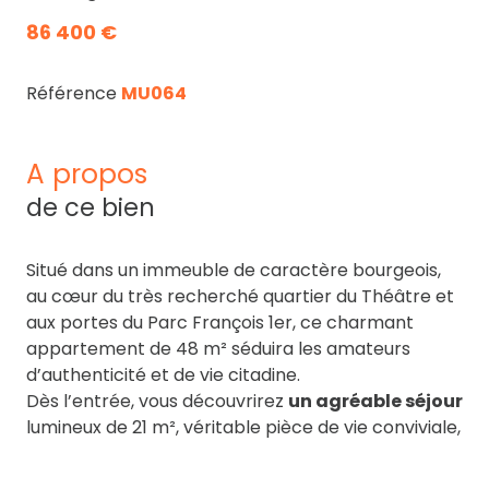
86 400 €
Référence
MU064
a propos
de ce bien
Situé dans un immeuble de caractère bourgeois,
au cœur du très recherché quartier du Théâtre et
aux portes du Parc François 1er, ce charmant
appartement de 48 m² séduira les amateurs
d’authenticité et de vie citadine.
Dès l’entrée, vous découvrirez
un agréable séjour
lumineux de 21 m², véritable pièce de vie conviviale,
sublimé par une cheminée en pierre d’époque et
un parquet flottant chaleureux, apportant tout le