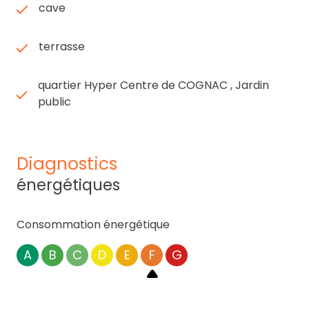
cave
terrasse
quartier Hyper Centre de COGNAC , Jardin
public
diagnostics
énergétiques
Consommation énergétique
A
B
C
D
E
F
G