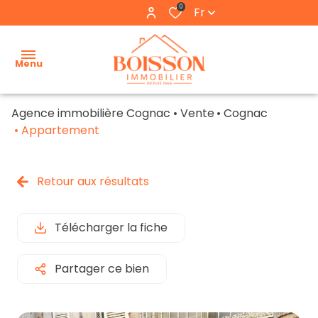
0
Fr
Menu
Agence immobilière Cognac
Vente
Cognac
accueil
Appartement
estimation
Retour aux résultats
nos
biens
Télécharger la fiche
nos
locations
Partager ce bien
l'agence